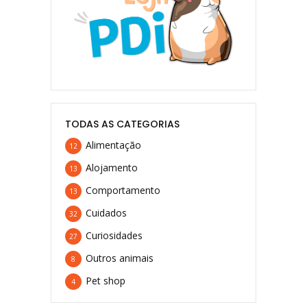
TODAS AS CATEGORIAS
Alimentação
12
Alojamento
13
Comportamento
13
Cuidados
32
Curiosidades
27
Outros animais
8
Pet shop
4