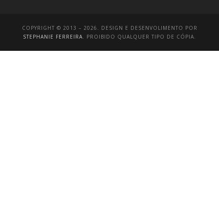
COPYRIGHT © 2013 – 2026. DESIGN E DESENVOLIMENTO POR
STEPHANIE FERREIRA
. PROIBIDO QUALQUER TIPO DE CÓPIA.