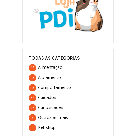
TODAS AS CATEGORIAS
Alimentação
12
Alojamento
13
Comportamento
13
Cuidados
32
Curiosidades
27
Outros animais
8
Pet shop
4