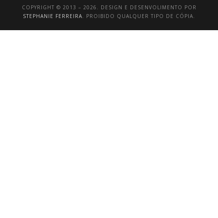
COPYRIGHT © 2013 – 2026. DESIGN E DESENVOLIMENTO POR
STEPHANIE FERREIRA
. PROIBIDO QUALQUER TIPO DE CÓPIA.