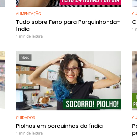
ALIMENTAÇÃO
CU
Tudo sobre Feno para Porquinho-da-
C
índia
1 
1 min de leitura
VÍDEO
CUIDADOS
CU
Piolhos em porquinhos da índia
P
p
1 min de leitura