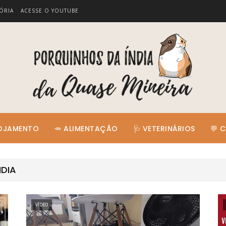
ÓRIA
ACESSE O YOUTUBE
LOJAMENTO
🥕 ALIMENTAÇÃO
🩺 VETERINÁRIOS
💬 
DIA
VÍDEO