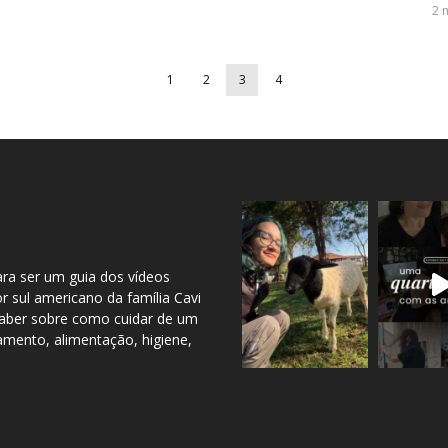
2 
1
2
3
4
ara ser um guia dos vídeos
 sul americano da família Cavi
 saber sobre como cuidar de um
jamento, alimentação, higiene,