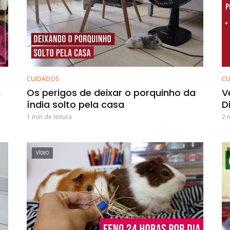
CUIDADOS
CU
a
Os perigos de deixar o porquinho da
V
índia solto pela casa
D
1 min de leitura
2 
VÍDEO