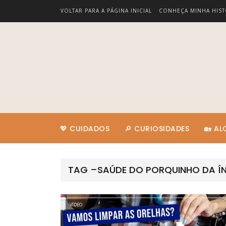
VOLTAR PARA A PÁGINA INICIAL
CONHEÇA MINHA HIST
💖 CUIDADOS
🔎 CURIOSIDADES
🏡 A
TAG –SAÚDE DO PORQUINHO DA ÍN
VÍDEO