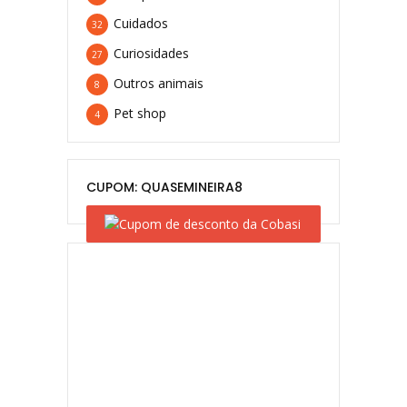
Cuidados
32
Curiosidades
27
Outros animais
8
Pet shop
4
CUPOM: QUASEMINEIRA8