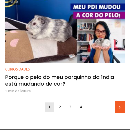
VÍDEO
CURIOSIDADES
Porque o pelo do meu porquinho da índia
está mudando de cor?
1 min de leitura
1
2
3
4