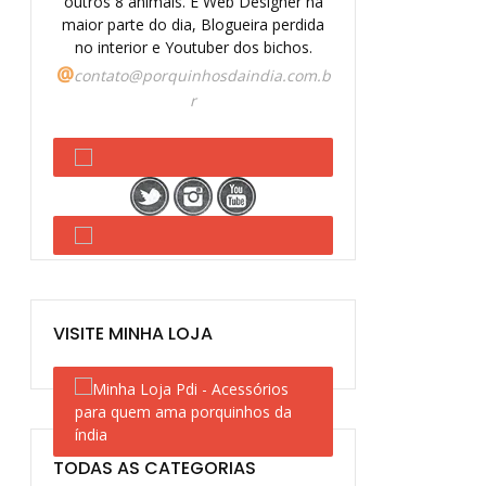
outros 8 animais. É Web Designer na
maior parte do dia, Blogueira perdida
no interior e Youtuber dos bichos.
@
contato@porquinhosdaindia.com.b
r
VISITE MINHA LOJA
TODAS AS CATEGORIAS