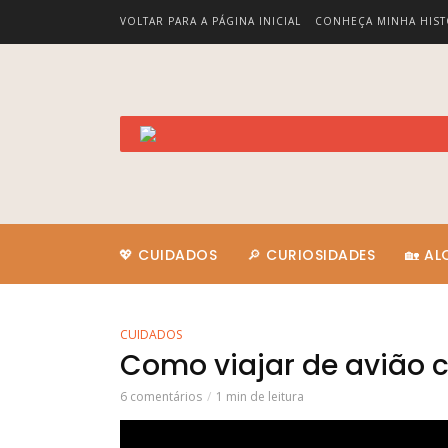
VOLTAR PARA A PÁGINA INICIAL
CONHEÇA MINHA HIST
💖 CUIDADOS
🔎 CURIOSIDADES
🏡 A
CUIDADOS
Como viajar de avião 
6 comentários
1 min de leitura