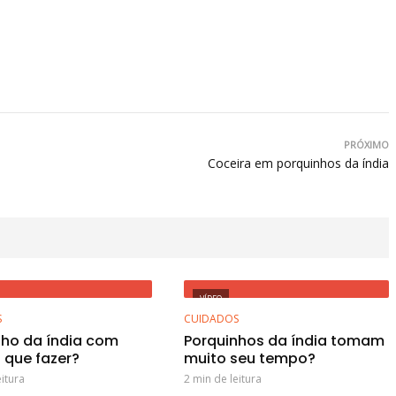
PRÓXIMO
Coceira em porquinhos da índia
VÍDEO
S
CUIDADOS
nho da índia com
Porquinhos da índia tomam
o que fazer?
muito seu tempo?
eitura
2 min de leitura