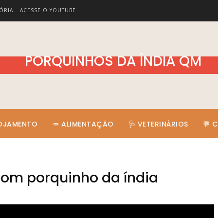
ÓRIA
ACESSE O YOUTUBE
LOJAMENTO
🥕 ALIMENTAÇÃO
🩺 VETERINÁRIOS
💬 
com porquinho da índia