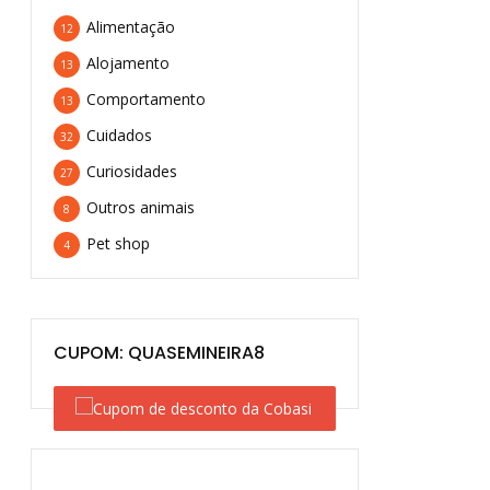
Alimentação
12
Alojamento
13
Comportamento
13
Cuidados
32
Curiosidades
27
Outros animais
8
Pet shop
4
CUPOM: QUASEMINEIRA8