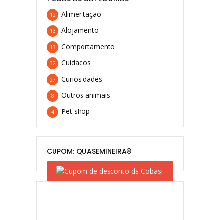
Alimentação
12
Alojamento
13
Comportamento
13
Cuidados
32
Curiosidades
27
Outros animais
8
Pet shop
4
CUPOM: QUASEMINEIRA8