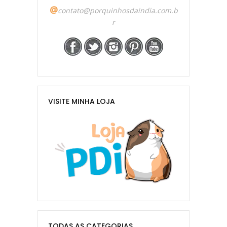
@
contato@porquinhosdaindia.com.b
r
VISITE MINHA LOJA
TODAS AS CATEGORIAS